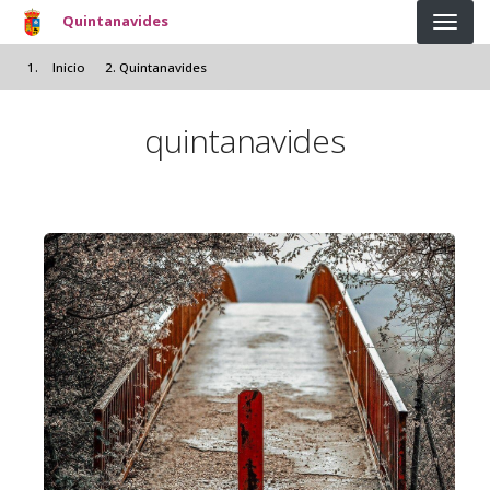
Pasar al contenido principal
Quintanavides
Inicio
Quintanavides
quintanavides