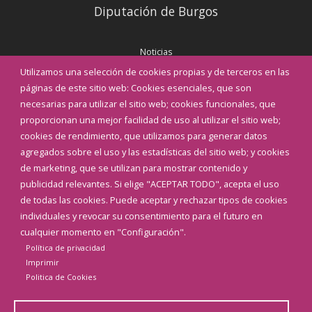
Diputación de Burgos
Noticias
Eventos
Utilizamos una selección de cookies propias y de terceros en las
Corporación Municipal
páginas de este sitio web: Cookies esenciales, que son
Teléfonos de interés
necesarias para utilizar el sitio web; cookies funcionales, que
proporcionan una mejor facilidad de uso al utilizar el sitio web;
INICIAR SESIÓN
cookies de rendimiento, que utilizamos para generar datos
MAPA WEB
agregados sobre el uso y las estadísticas del sitio web; y cookies
de marketing, que se utilizan para mostrar contenido y
publicidad relevantes. Si elige "ACEPTAR TODO", acepta el uso
de todas las cookies. Puede aceptar y rechazar tipos de cookies
individuales y revocar su consentimiento para el futuro en
cualquier momento en "Configuración".
Política de privacidad
Imprimir
Politica de Cookies